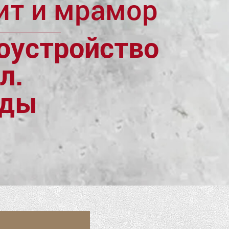
ит и мрамор
оустройство
л.
ады