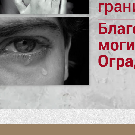
гран
Благ
моги
Огр