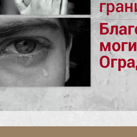
гран
Благ
моги
Огр