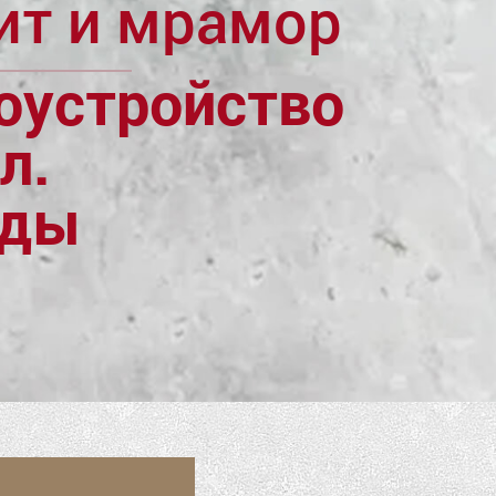
ит и мрамор
оустройство
л.
ады